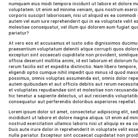
numquam eius modi tempora incidunt ut labore et dolore 
voluptatem. Ut enim ad minima veniam, quis nostrum exerci
corporis suscipit laboriosam, nisi ut aliquid ex ea commod
autem vel eum iure reprehenderit qui in ea voluptate velit e
molestiae consequatur, vel illum qui dolorem eum fugiat qu
pariatur?
At vero eos et accusamus et iusto odio dignissimos ducimus
praesentium voluptatum deleniti atque corrupti quos dolor
excepturi sint occaecati cupiditate non provident, similique
officia deserunt mollitia animi, id est laborum et dolorum 
rerum facilis est et expedita distinctio. Nam libero tempore
eligendi optio cumque nihil impedit quo minus id quod maxi
possimus, omnis voluptas assumenda est, omnis dolor repe
autem quibusdam et aut officiis debitis aut rerum necessit
et voluptates repudiandae sint et molestiae non recusanda
hic tenetur a sapiente delectus, ut aut reiciendis voluptati
consequatur aut perferendis doloribus asperiores repellat.
Lorem ipsum dolor sit amet, consectetur adipiscing elit, s
incididunt ut labore et dolore magna aliqua. Ut enim ad min
nostrud exercitation ullamco laboris nisi ut aliquip ex ea
Duis aute irure dolor in reprehenderit in voluptate velit ess
nulla pariatur. Excepteur sint occaecat cupidatat non proid